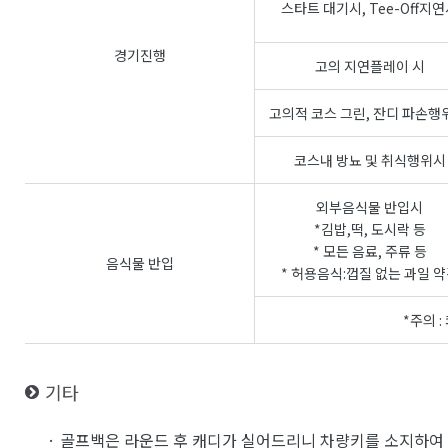
스타트 대기시, Tee-Off지
경기진행
고의 지연플레이 시
고의적 코스 그린, 잔디 파손행
코스내 방뇨 및 취식행위시
외부음식물 반입시
*김밥,떡, 도시락 등
* 모든 음료, 주류 등
음식물 반입
* 허용음식:껍질 없는 과일 
*주의 
기타
· 골프백은 라운드 후 캐디가 실어드리니 차량키를 소지하여