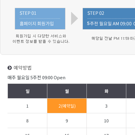
예약방법
매주 월요일 5주전 09:00 Open
일
월
화
1
2(예약일)
3
8
9
10