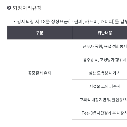
퇴장처리규정
· 강제퇴장 시 18홀 정상요금(그린피, 카트비, 캐디피)를 
구분
위반내용
근무자 폭행, 욕설 성희롱시
음주방뇨, 고성방가 행위시
공중질서 유지
심한 도박성 내기 시
시설물 고의 파손시
고의적 내장지연 및 할인강요
Tee-Off 시간경과 후 내장