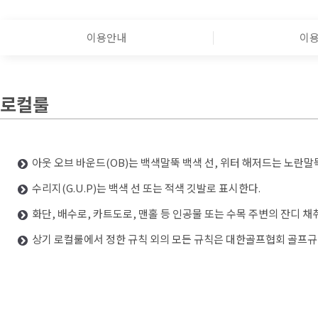
이용안내
이
로컬룰
아웃 오브 바운드(OB)는 백색말뚝 백색 선, 위터 해저드는 노란말
수리지(G.U.P)는 백색 선 또는 적색 깃발로 표시한다.
화단, 배수로, 카트도로, 맨홀 등 인공물 또는 수목 주변의 잔디 
상기 로컬룰에서 정한 규칙 외의 모든 규칙은 대한골프협회 골프규