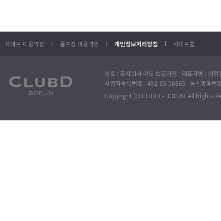
l
l
l
사이트 이용약관
골프장 이용약관
개인정보처리방침
사이트맵
상호 : 주식회사 이도 보은지점 대표자명 : 최정훈
사업자등록번호 : 492-85-00865 통신판매번호 : 
Copyright (c) CLUBD - BOEUN. All Rights R