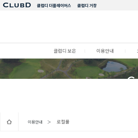
클럽디 더플레이어스
클럽디 거창
클럽디 보은
l
이용안내
l
C
로컬룰
이용안내 ＞