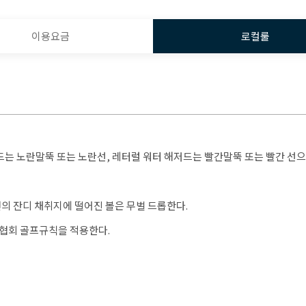
이용요금
로컬룰
저드는 노란말뚝 또는 노란선, 레터럴 워터 해저드는 빨간말뚝 또는 빨간 선
변의 잔디 채취지에 떨어진 볼은 무벌 드롭한다.
프협회 골프규칙을 적용한다.