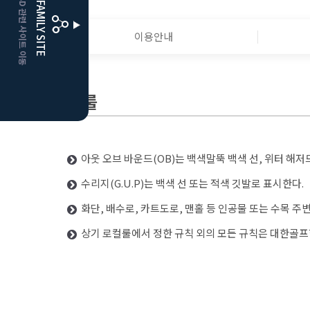
CLUBD 관련 사이트 이동
FAMILY SITE
더플레이어스
클럽디
이용안내
로컬룰
아웃 오브 바운드(OB)는 백색말뚝 백색 선, 위터 해
수리지(G.U.P)는 백색 선 또는 적색 깃발로 표시한다.
화단, 배수로, 카트도로, 맨홀 등 인공물 또는 수목 주
상기 로컬룰에서 정한 규칙 외의 모든 규칙은 대한골