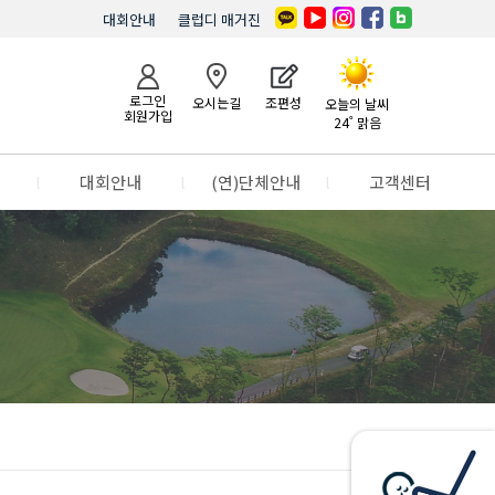
대회안내
클럽디 매거진
로그인
오시는길
조편성
오늘의 날씨
회원가입
24˚ 맑음
l
대회안내
l
(연)단체안내
l
고객센터