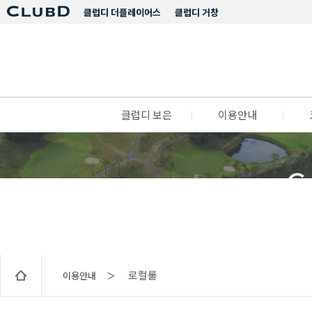
클럽디 더플레이어스
클럽디 거창
클럽디 보은
l
이용안내
l
C
로컬룰
이용안내 ＞