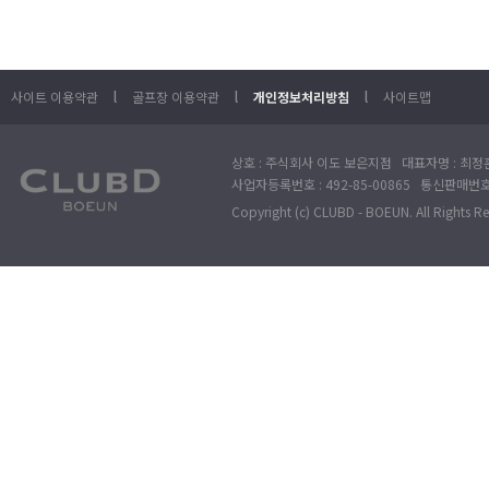
l
l
l
사이트 이용약관
골프장 이용약관
개인정보처리방침
사이트맵
상호 : 주식회사 이도 보은지점 대표자명 : 최정훈
사업자등록번호 : 492-85-00865 통신판매번호 : 
Copyright (c) CLUBD - BOEUN. All Rights R