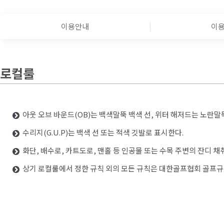
이용안내
이
로컬룰
아웃 오브 바운드(OB)는 백색말뚝 백색 선, 위터 해저드는 노란말
수리지(G.U.P)는 백색 선 또는 적색 깃발로 표시한다.
화단, 배수로, 카트도로, 맨홀 등 인공물 또는 수목 주변의 잔디 
상기 로컬룰에서 정한 규칙 외의 모든 규칙은 대한골프협회 골프규