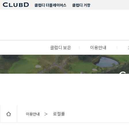
클럽디 더플레이어스
클럽디 거창
클럽디 보은
l
이용안내
l
C
로컬룰
이용안내 ＞