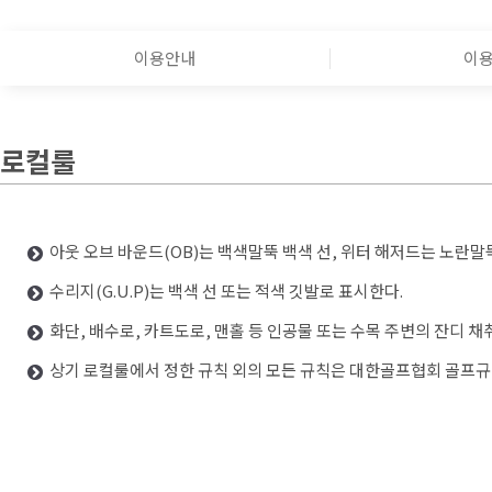
이용안내
이
로컬룰
아웃 오브 바운드(OB)는 백색말뚝 백색 선, 위터 해저드는 노란말
수리지(G.U.P)는 백색 선 또는 적색 깃발로 표시한다.
화단, 배수로, 카트도로, 맨홀 등 인공물 또는 수목 주변의 잔디 
상기 로컬룰에서 정한 규칙 외의 모든 규칙은 대한골프협회 골프규