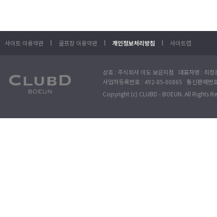
l
l
l
사이트 이용약관
골프장 이용약관
개인정보처리방침
사이트맵
상호 : 주식회사 이도 보은지점 대표자명 : 최정훈
사업자등록번호 : 492-85-00865 통신판매번호 : 
Copyright (c) CLUBD - BOEUN. All Rights R