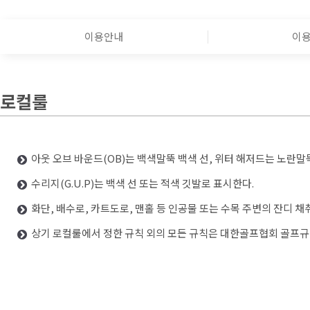
이용안내
이
로컬룰
아웃 오브 바운드(OB)는 백색말뚝 백색 선, 위터 해저드는 노란말
수리지(G.U.P)는 백색 선 또는 적색 깃발로 표시한다.
화단, 배수로, 카트도로, 맨홀 등 인공물 또는 수목 주변의 잔디 
상기 로컬룰에서 정한 규칙 외의 모든 규칙은 대한골프협회 골프규