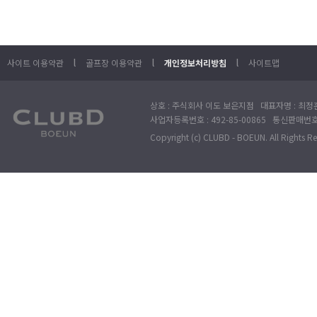
l
l
l
사이트 이용약관
골프장 이용약관
개인정보처리방침
사이트맵
상호 : 주식회사 이도 보은지점 대표자명 : 최정훈
사업자등록번호 : 492-85-00865 통신판매번호 : 
Copyright (c) CLUBD - BOEUN. All Rights R