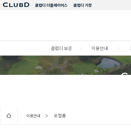
클럽디 더플레이어스
클럽디 거창
클럽디 보은
l
이용안내
l
C
로컬룰
이용안내 ＞