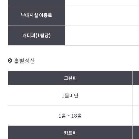
부대시설 이용료
캐디피(1팀당)
홀별정산
그린피
1홀미만
1홀 ~ 18홀
카트비