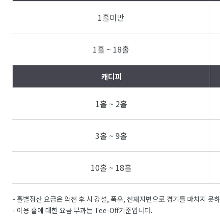
1홀미만
1홀 ~ 18홀
캐디피
1홀 ~ 2홀
3홀 ~ 9홀
10홀 ~ 18홀
- 홀별정산 요금은 악천 후 시 강설, 폭우, 천재지변으로 경기를 마치지 못
- 이용 홀에 대한 요금 부과는 Tee-Off기준입니다.