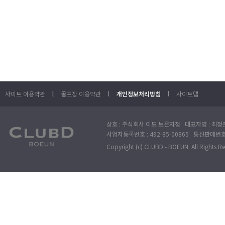
l
l
l
사이트 이용약관
골프장 이용약관
개인정보처리방침
사이트맵
상호 : 주식회사 이도 보은지점 대표자명 : 최정훈
사업자등록번호 : 492-85-00865 통신판매번호 : 
Copyright (c) CLUBD - BOEUN. All Rights R