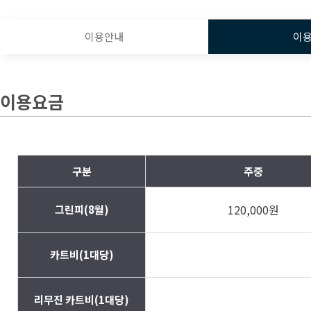
이용안내
이
이용요금
구분
주중
120,000원
그린피(8월)
카트비(1대당)
리무진 카트비(1대당)