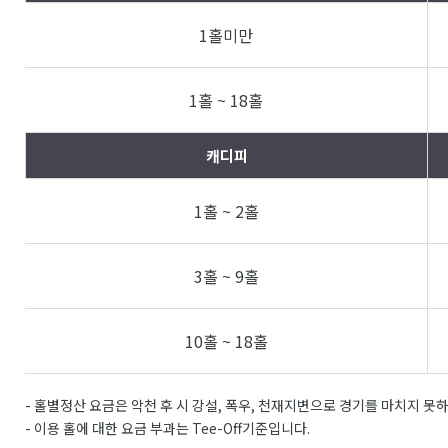
1홀미만
1홀 ~ 18홀
캐디피
1홀 ~ 2홀
3홀 ~ 9홀
10홀 ~ 18홀
- 홀별정산 요금은 악천 후 시 강설, 폭우, 천재지변으로 경기를 마치지 못
- 이용 홀에 대한 요금 부과는 Tee-Off기준입니다.