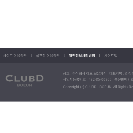
l
l
l
사이트 이용약관
골프장 이용약관
개인정보처리방침
사이트맵
상호 : 주식회사 이도 보은지점 대표자명 : 최정훈
사업자등록번호 : 492-85-00865 통신판매번호 : 
Copyright (c) CLUBD - BOEUN. All Rights R