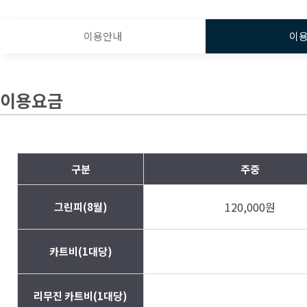
이용안내
이
이용요금
구분
주중
120,000원
그린피(8월)
카트비(1대당)
리무진 카트비(1대당)