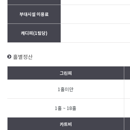
부대시설 이용료
캐디피(1팀당)
홀별정산
그린피
1홀미만
1홀 ~ 18홀
카트비