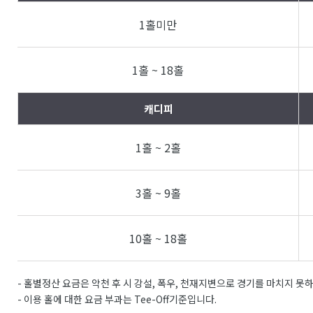
1홀미만
1홀 ~ 18홀
캐디피
1홀 ~ 2홀
3홀 ~ 9홀
10홀 ~ 18홀
- 홀별정산 요금은 악천 후 시 강설, 폭우, 천재지변으로 경기를 마치지 못
- 이용 홀에 대한 요금 부과는 Tee-Off기준입니다.