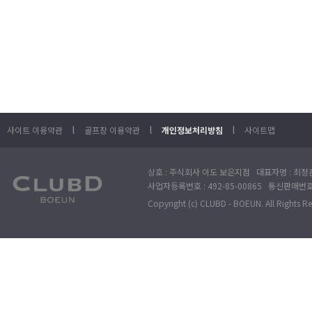
l
l
l
사이트 이용약관
골프장 이용약관
개인정보처리방침
사이트맵
상호 : 주식회사 이도 보은지점 대표자명 : 최정훈
사업자등록번호 : 492-85-00865 통신판매번호 : 
Copyright (c) CLUBD - BOEUN. All Rights R