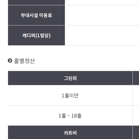
부대시설 이용료
캐디피(1팀당)
홀별정산
그린피
1홀미만
1홀 ~ 18홀
카트비