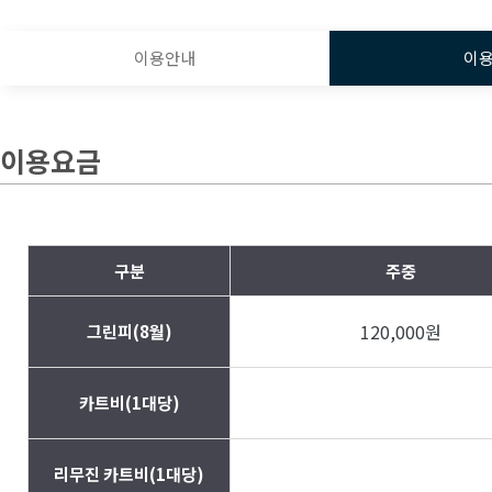
이용안내
이
이용요금
구분
주중
120,000원
그린피(8월)
카트비(1대당)
리무진 카트비(1대당)