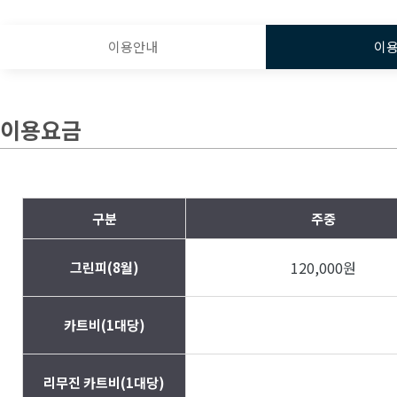
이용안내
이
이용요금
구분
주중
120,000원
그린피(8월)
카트비(1대당)
리무진 카트비(1대당)