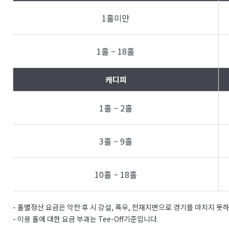
1홀미만
1홀 ~ 18홀
캐디피
1홀 ~ 2홀
3홀 ~ 9홀
10홀 ~ 18홀
- 홀별정산 요금은 악천 후 시 강설, 폭우, 천재지변으로 경기를 마치지 못
- 이용 홀에 대한 요금 부과는 Tee-Off기준입니다.