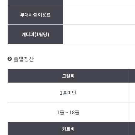
부대시설 이용료
캐디피(1팀당)
홀별정산
그린피
1홀미만
1홀 ~ 18홀
카트비