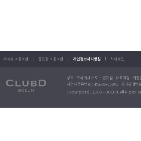
l
l
l
사이트 이용약관
골프장 이용약관
개인정보처리방침
사이트맵
상호 : 주식회사 이도 보은지점 대표자명 : 최정훈
사업자등록번호 : 492-85-00865 통신판매번호 : 
Copyright (c) CLUBD - BOEUN. All Rights R