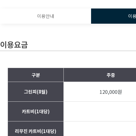
이용안내
이
이용요금
구분
주중
120,000원
그린피(8월)
카트비(1대당)
리무진 카트비(1대당)