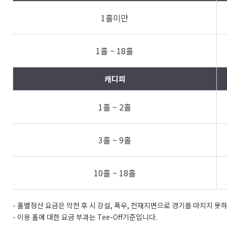
1홀미만
1홀 ~ 18홀
캐디피
1홀 ~ 2홀
3홀 ~ 9홀
10홀 ~ 18홀
- 홀별정산 요금은 악천 후 시 강설, 폭우, 천재지변으로 경기를 마치지 못
- 이용 홀에 대한 요금 부과는 Tee-Off기준입니다.