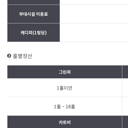
부대시설 이용료
캐디피(1팀당)
홀별정산
그린피
1홀미만
1홀 ~ 18홀
카트비