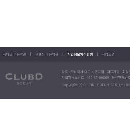
l
l
l
사이트 이용약관
골프장 이용약관
개인정보처리방침
사이트맵
상호 : 주식회사 이도 보은지점 대표자명 : 최정훈
사업자등록번호 : 492-85-00865 통신판매번호 : 
Copyright (c) CLUBD - BOEUN. All Rights R