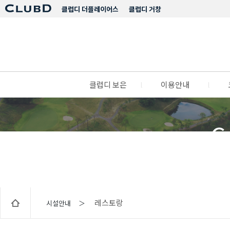
클럽디 더플레이어스
클럽디 거창
클럽디 보은
l
이용안내
l
C
레스토랑
시설안내 ＞