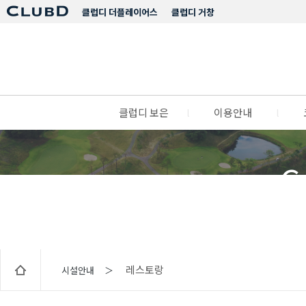
클럽디 더플레이어스
클럽디 거창
클럽디 보은
l
이용안내
l
C
레스토랑
시설안내 ＞