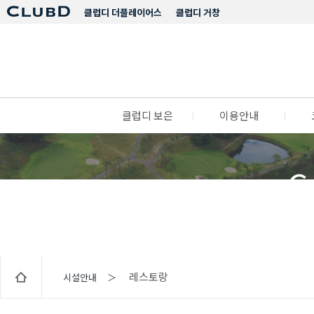
클럽디 더플레이어스
클럽디 거창
클럽디 보은
l
이용안내
l
C
레스토랑
시설안내 ＞