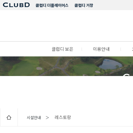
클럽디 더플레이어스
클럽디 거창
클럽디 보은
l
이용안내
l
C
레스토랑
시설안내 ＞