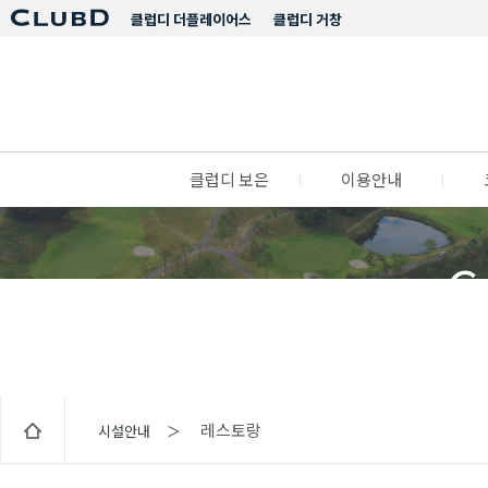
클럽디 더플레이어스
클럽디 거창
클럽디 보은
l
이용안내
l
C
레스토랑
시설안내 ＞