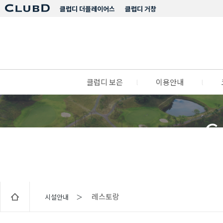
클럽디 더플레이어스
클럽디 거창
클럽디 보은
l
이용안내
l
C
레스토랑
시설안내 ＞