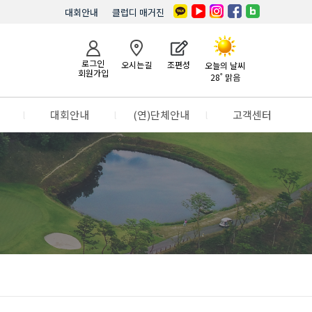
대회안내
클럽디 매거진
로그인
오시는길
조편성
오늘의 날씨
회원가입
28˚ 맑음
l
대회안내
l
(연)단체안내
l
고객센터