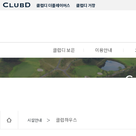
클럽디 더플레이어스
클럽디 거창
클럽디 보은
l
이용안내
l
C
클럽하우스
시설안내 ＞