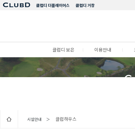
클럽디 더플레이어스
클럽디 거창
클럽디 보은
l
이용안내
l
C
클럽하우스
시설안내 ＞