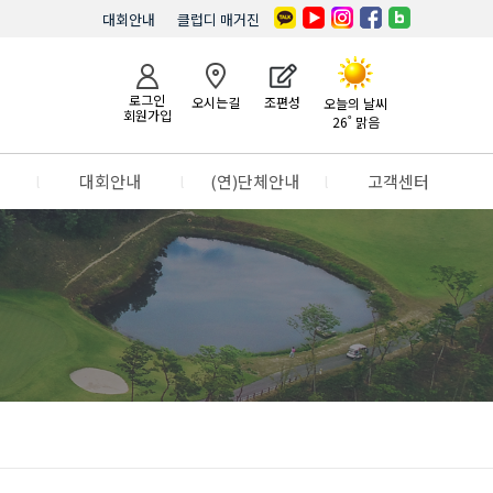
대회안내
클럽디 매거진
로그인
오시는길
조편성
오늘의 날씨
회원가입
26˚ 맑음
l
대회안내
l
(연)단체안내
l
고객센터