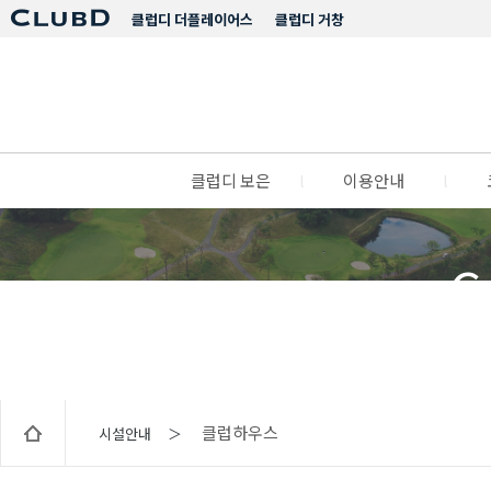
클럽디 더플레이어스
클럽디 거창
클럽디 보은
l
이용안내
l
C
클럽하우스
시설안내 ＞