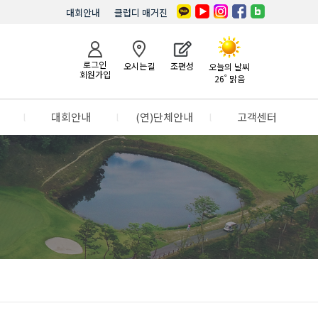
대회안내
클럽디 매거진
로그인
오시는길
조편성
오늘의 날씨
회원가입
26˚ 맑음
l
대회안내
l
(연)단체안내
l
고객센터