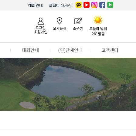
대회안내
클럽디 매거진
로그인
오시는길
조편성
오늘의 날씨
회원가입
28˚ 맑음
l
대회안내
l
(연)단체안내
l
고객센터