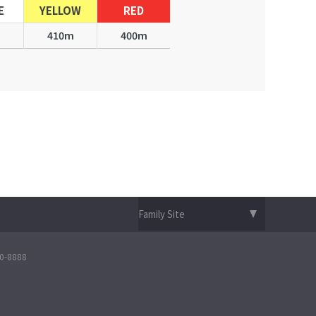
E
YELLOW
RED
m
410m
400m
-8888