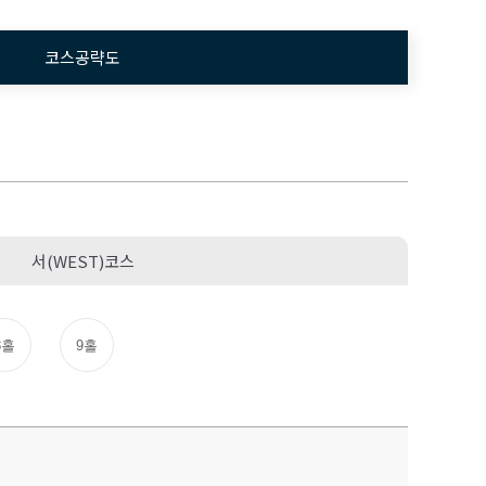
코스공략도
서(WEST)코스
8홀
9홀