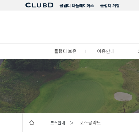
클럽디 더플레이어스
클럽디 거창
클럽디 보은
l
이용안내
l
코스공략도
코스안내 ＞