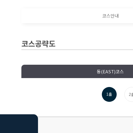
코스안내
코스공략도
동(EAST)코스
1홀
2
HOME