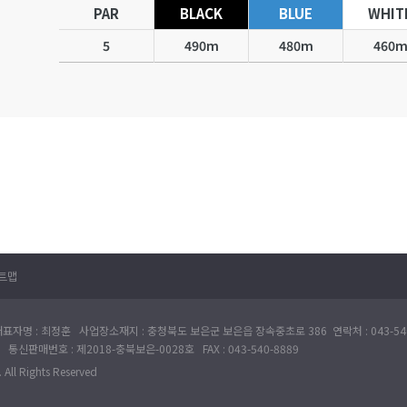
PAR
BLACK
BLUE
WHIT
5
490m
480m
460
트맵
표자명 : 최정훈 사업장소재지 : 충청북도 보은군 보은읍 장속중초로 386 연락처 : 043-540
 통신판매번호 : 제2018-충북보은-0028호 FAX : 043-540-8889
All Rights Reserved