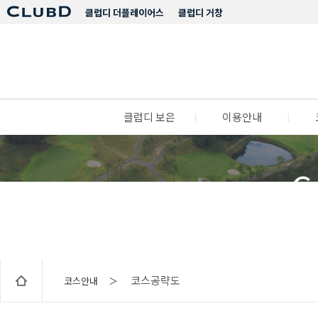
클럽디 더플레이어스
클럽디 거창
클럽디 보은
l
이용안내
l
C
코스공략도
코스안내 ＞