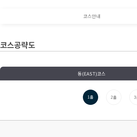
코스안내
코스공략도
동(EAST)코스
1홀
2홀
3