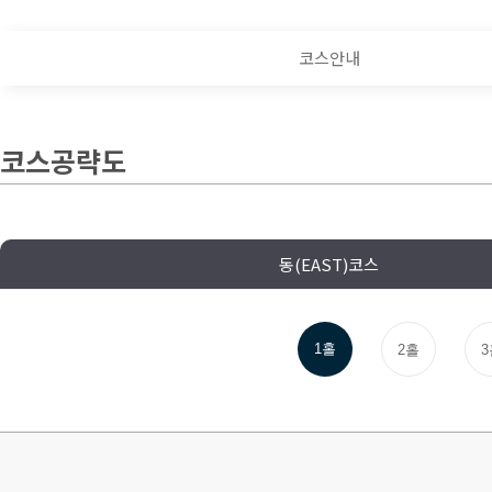
코스안내
코스공략도
동(EAST)코스
1홀
2홀
3