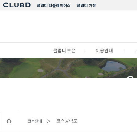
클럽디 더플레이어스
클럽디 거창
클럽디 보은
l
이용안내
l
C
코스공략도
코스안내 ＞