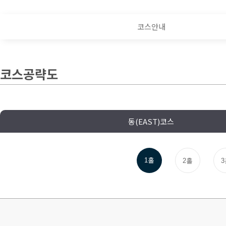
코스안내
코스공략도
동(EAST)코스
1홀
2홀
3