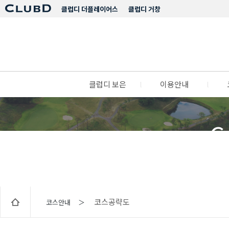
클럽디 더플레이어스
클럽디 거창
클럽디 보은
l
이용안내
l
C
코스공략도
코스안내 ＞