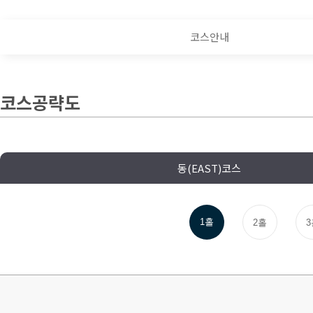
코스안내
코스공략도
동(EAST)코스
1홀
2홀
3