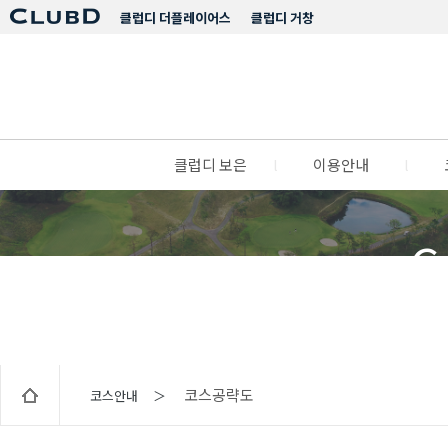
클럽디 더플레이어스
클럽디 거창
클럽디 보은
l
이용안내
l
C
코스공략도
코스안내 ＞