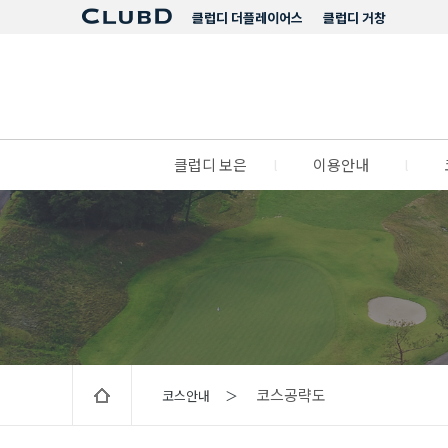
클럽디 더플레이어스
클럽디 거창
클럽디 보은
l
이용안내
l
코스공략도
코스안내 ＞