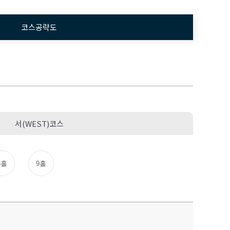
코스공략도
서(WEST)코스
8홀
9홀