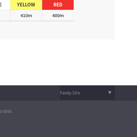
E
YELLOW
RED
m
410m
400m
-8888