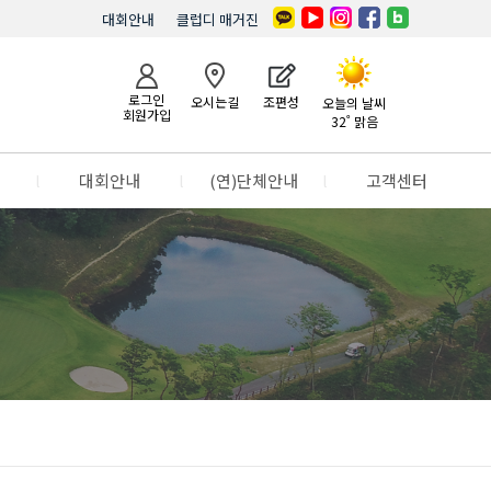
대회안내
클럽디 매거진
로그인
오시는길
조편성
오늘의 날씨
회원가입
32˚ 맑음
l
대회안내
l
(연)단체안내
l
고객센터