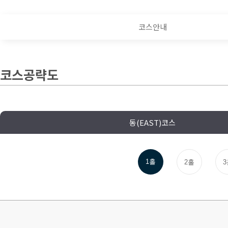
코스안내
코스공략도
동(EAST)코스
1홀
2홀
3