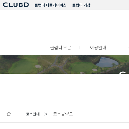
클럽디 더플레이어스
클럽디 거창
클럽디 보은
l
이용안내
l
C
코스공략도
코스안내 ＞