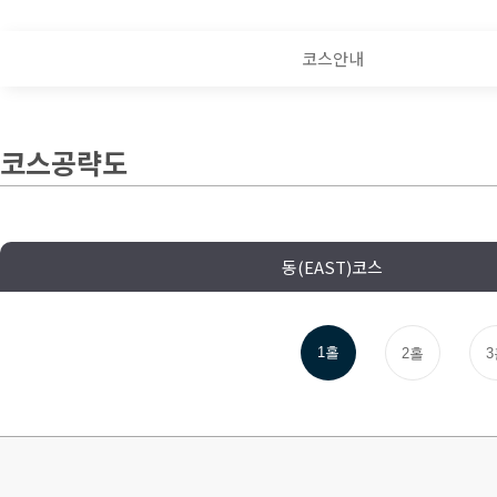
코스안내
코스공략도
동(EAST)코스
1홀
2홀
3