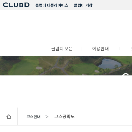
클럽디 더플레이어스
클럽디 거창
클럽디 보은
l
이용안내
l
C
코스공략도
코스안내 ＞