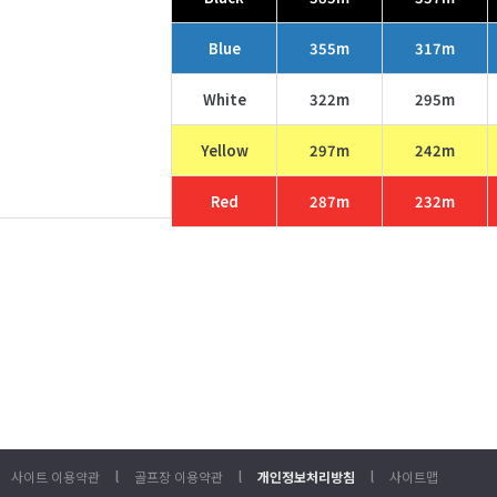
Blue
355m
317m
White
322m
295m
Yellow
297m
242m
Red
287m
232m
l
l
l
사이트 이용약관
골프장 이용약관
개인정보처리방침
사이트맵