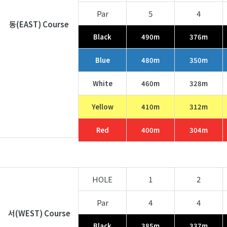
Par
5
4
동(EAST) Course
Black
490m
376m
Blue
480m
350m
White
460m
328m
Yellow
410m
312m
Red
400m
304m
HOLE
1
2
Par
4
4
서(WEST) Course
Black
385m
337m