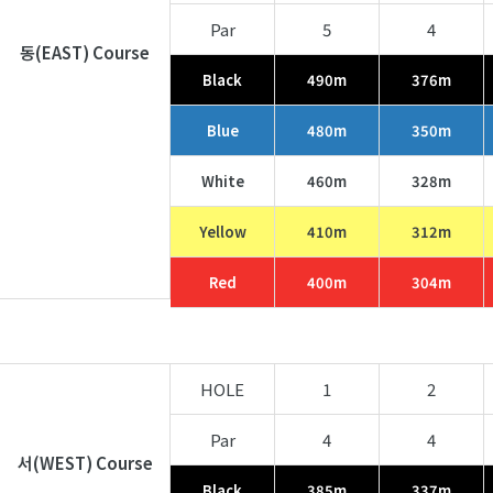
Par
5
4
동(EAST) Course
Black
490m
376m
Blue
480m
350m
White
460m
328m
Yellow
410m
312m
Red
400m
304m
HOLE
1
2
Par
4
4
서(WEST) Course
Black
385m
337m