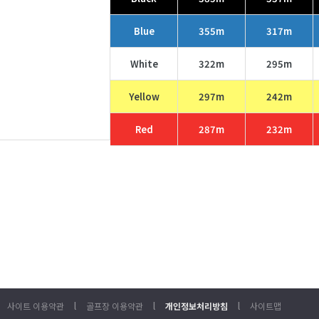
Blue
355m
317m
White
322m
295m
Yellow
297m
242m
Red
287m
232m
l
l
l
사이트 이용약관
골프장 이용약관
개인정보처리방침
사이트맵