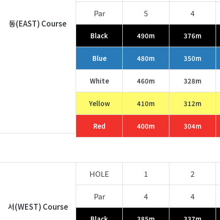
Par
5
4
동(EAST) Course
Black
490m
376m
Blue
480m
350m
White
460m
328m
Yellow
410m
312m
Red
400m
304m
HOLE
1
2
Par
4
4
서(WEST) Course
Black
385m
337m