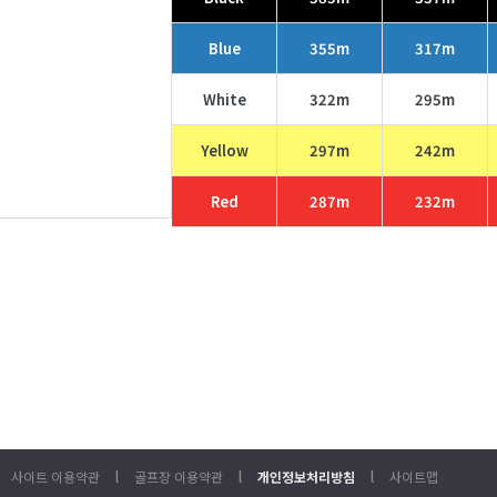
Blue
355m
317m
White
322m
295m
Yellow
297m
242m
Red
287m
232m
l
l
l
사이트 이용약관
골프장 이용약관
개인정보처리방침
사이트맵