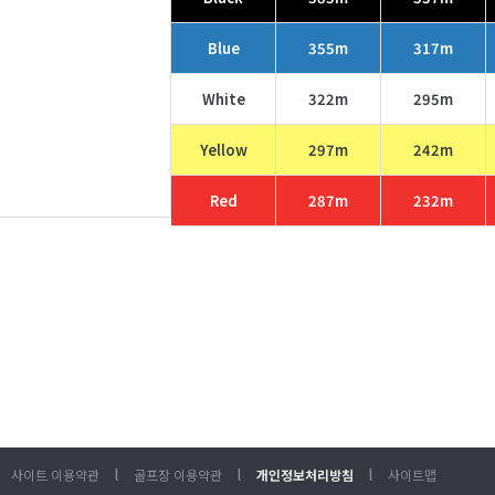
Blue
355m
317m
White
322m
295m
Yellow
297m
242m
Red
287m
232m
l
l
l
사이트 이용약관
골프장 이용약관
개인정보처리방침
사이트맵