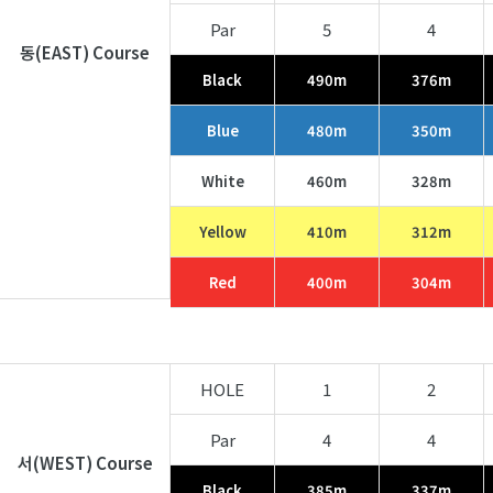
Par
5
4
동(EAST) Course
Black
490m
376m
Blue
480m
350m
White
460m
328m
Yellow
410m
312m
Red
400m
304m
HOLE
1
2
Par
4
4
서(WEST) Course
Black
385m
337m