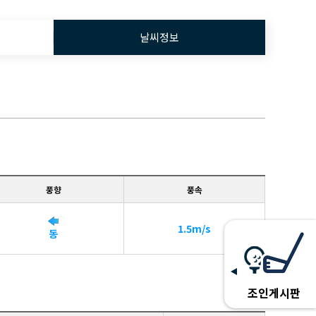
날씨정보
풍향
풍속
1.5m/s
동
조인게시판