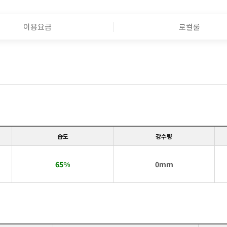
이용요금
로컬룰
습도
강수량
65%
0mm