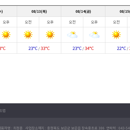
수)
08/13(목)
08/14(금)
08/15
오후
오전
오후
오전
오후
오전
3°C
23°C
33°C
23°C
34°C
22°C
/
/
/
트맵
표자명 : 최정훈 사업장소재지 : 충청북도 보은군 보은읍 장속중초로 386 연락처 : 043-540