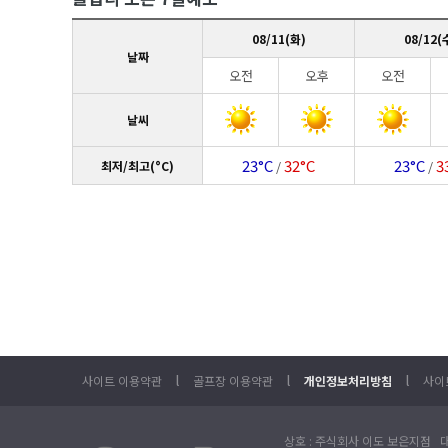
08/11(화)
08/12(
날짜
오전
오후
오전
날씨
23°C
32°C
23°C
3
최저/최고(°C)
/
/
l
l
l
사이트 이용약관
골프장 이용약관
개인정보처리방침
사이
상호 : 주식회사 이도 보은지점 대