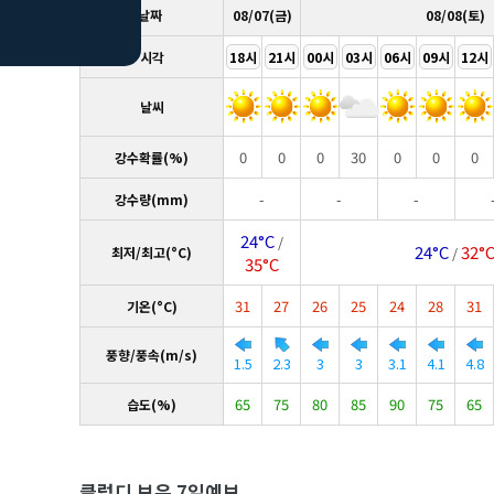
날짜
08/07(금)
08/08(토)
시각
18시
21시
00시
03시
06시
09시
12시
날씨
0
0
0
30
0
0
0
강수확률(%)
-
-
-
강수량(mm)
24°C
/
24°C
32°
최저/최고(°C)
/
35°C
31
27
26
25
24
28
31
기온(°C)
풍향/풍속(m/s)
1.5
2.3
3
3
3.1
4.1
4.8
65
75
80
85
90
75
65
습도(%)
클럽디 보은 7일예보