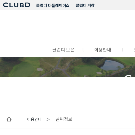
클럽디 더플레이어스
클럽디 거창
클럽디 보은
l
이용안내
l
C
날씨정보
이용안내 ＞