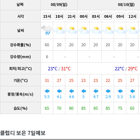
날짜
08/09(일)
08/10(월)
시각
15시
18시
21시
00시
03시
06시
09시
12시
날씨
60
20
20
20
20
20
20
20
강수확률(%)
6
-
-
-
-
강수량(mm)
23°C
31°C
22°C
29°C
최저/최고(°C)
/
/
31
27
25
23
23
22
25
27
기온(°C)
풍향/풍속(m/s)
5.5
4.1
4.6
5
4.7
2.9
5.3
5.6
65
70
80
85
85
85
75
65
습도(%)
클럽디 보은 7일예보