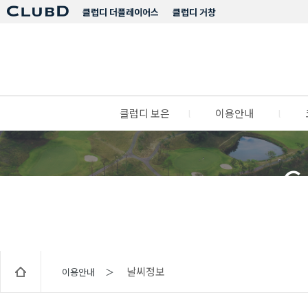
클럽디 더플레이어스
클럽디 거창
클럽디 보은
l
이용안내
l
C
날씨정보
이용안내 ＞