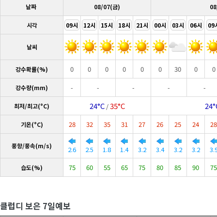
날짜
08/07(금)
08
시각
09시
12시
15시
18시
21시
00시
03시
06시
09
날씨
0
0
0
0
0
0
30
0
0
강수확률(%)
-
-
-
-
-
강수량(mm)
24°C
35°C
24°
최저/최고(°C)
/
28
32
35
31
27
26
25
24
28
기온(°C)
풍향/풍속(m/s)
2.6
2.5
1.8
1.4
3.2
3.4
3.2
3.2
3.
75
60
55
65
75
80
85
90
75
습도(%)
클럽디 보은 7일예보