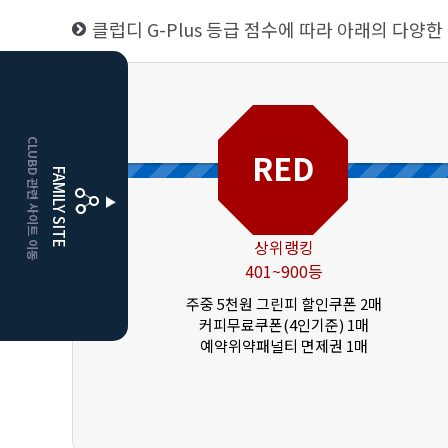
클럽디 G-Plus 등급 점수에 따라 아래의 다양한
HOME
CLUBD 관련 사이트 이동
거창
클럽디
RED
FAMILY SITE
더플레이어스
클럽디
상위랭킹
401~900등
주중 5천원 그린피 할인쿠폰 2매
커피무료쿠폰(4인기준) 1매
예약위약패널티 면제권 1매