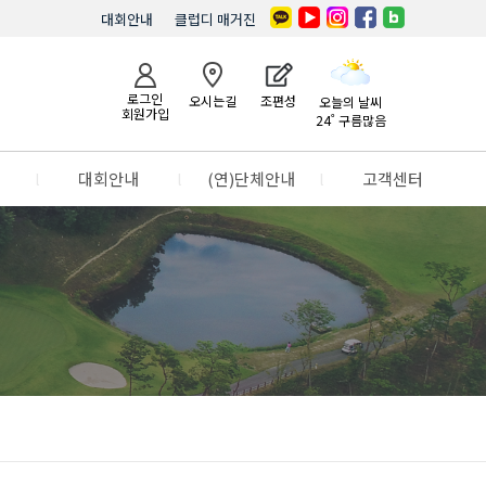
대회안내
클럽디 매거진
로그인
오시는길
조편성
오늘의 날씨
회원가입
24˚ 구름많음
l
대회안내
l
(연)단체안내
l
고객센터