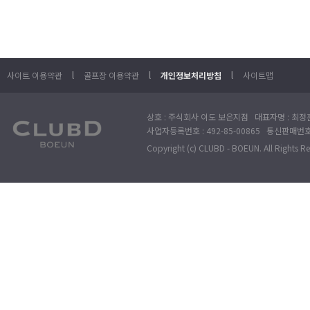
l
l
l
사이트 이용약관
골프장 이용약관
개인정보처리방침
사이트맵
상호 : 주식회사 이도 보은지점 대표자명 : 최정훈
사업자등록번호 : 492-85-00865 통신판매번호 : 
Copyright (c) CLUBD - BOEUN. All Rights R