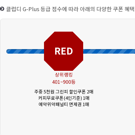
클럽디 G-Plus 등급 점수에 따라 아래의 다양한 쿠폰 혜택
RED
상위랭킹
401~900등
주중 5천원 그린피 할인쿠폰 2매
커피무료쿠폰(4인기준) 1매
예약위약패널티 면제권 1매