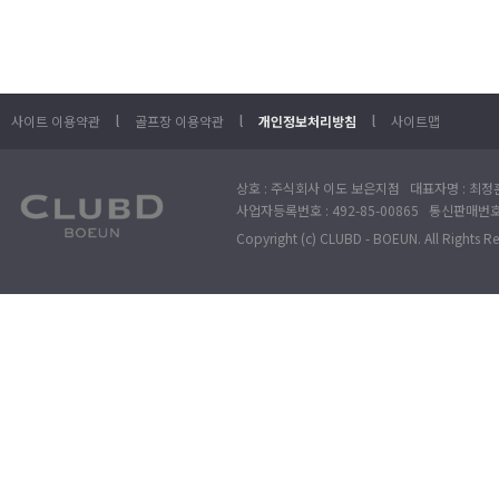
l
l
l
사이트 이용약관
골프장 이용약관
개인정보처리방침
사이트맵
상호 : 주식회사 이도 보은지점 대표자명 : 최정훈
사업자등록번호 : 492-85-00865 통신판매번호 : 
Copyright (c) CLUBD - BOEUN. All Rights R