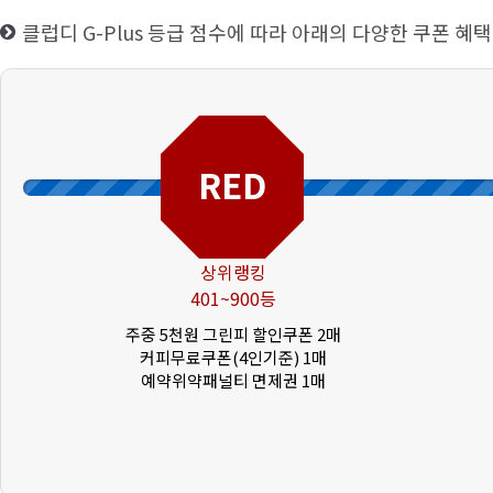
클럽디 G-Plus 등급 점수에 따라 아래의 다양한 쿠폰 혜택
RED
상위랭킹
401~900등
주중 5천원 그린피 할인쿠폰 2매
커피무료쿠폰(4인기준) 1매
예약위약패널티 면제권 1매