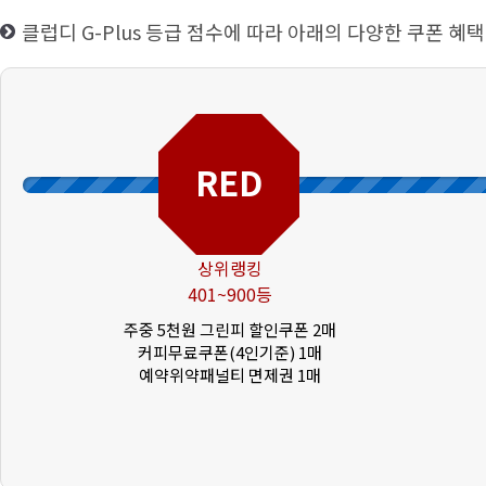
클럽디 G-Plus 등급 점수에 따라 아래의 다양한 쿠폰 혜택
RED
상위랭킹
401~900등
주중 5천원 그린피 할인쿠폰 2매
커피무료쿠폰(4인기준) 1매
예약위약패널티 면제권 1매