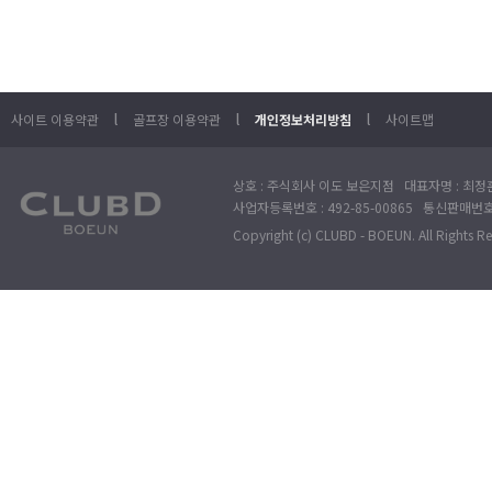
l
l
l
사이트 이용약관
골프장 이용약관
개인정보처리방침
사이트맵
상호 : 주식회사 이도 보은지점 대표자명 : 최정훈
사업자등록번호 : 492-85-00865 통신판매번호 : 
Copyright (c) CLUBD - BOEUN. All Rights R