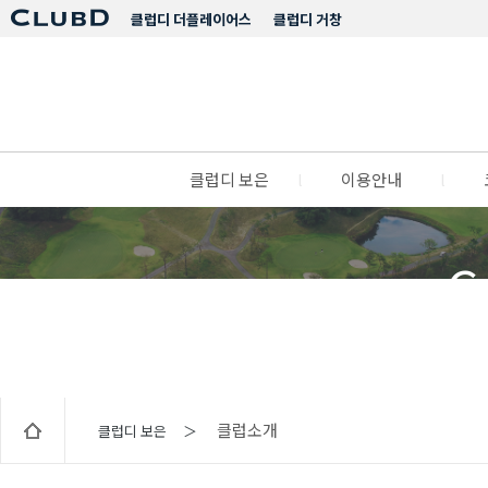
클럽디 더플레이어스
클럽디 거창
클럽디 보은
l
이용안내
l
C
클럽소개
클럽디 보은 ＞