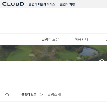
클럽디 더플레이어스
클럽디 거창
클럽디 보은
l
이용안내
l
C
클럽소개
클럽디 보은 ＞