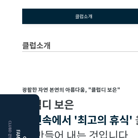
클럽소개
클럽소개
광활한 자연 본연의 아름다움, "클럽디 보은"
클럽디 보은
HOME
자연속에서
'최고의 휴식'
거창
클럽디
을 만들어 내는 것입니다.