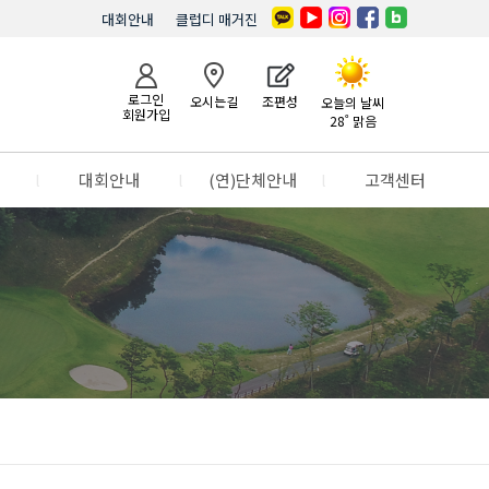
대회안내
클럽디 매거진
로그인
오시는길
조편성
오늘의 날씨
회원가입
28˚ 맑음
l
대회안내
l
(연)단체안내
l
고객센터