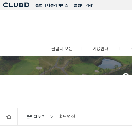
클럽디 더플레이어스
클럽디 거창
클럽디 보은
l
이용안내
l
C
홍보영상
클럽디 보은 ＞