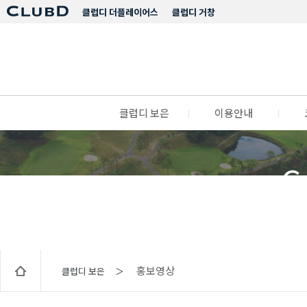
클럽디 더플레이어스
클럽디 거창
클럽디 보은
l
이용안내
l
C
홍보영상
클럽디 보은 ＞