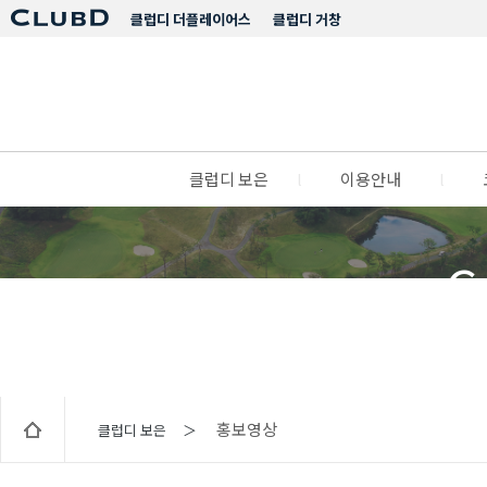
클럽디 더플레이어스
클럽디 거창
클럽디 보은
l
이용안내
l
C
홍보영상
클럽디 보은 ＞