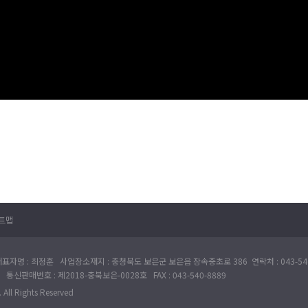
트맵
표자명 : 최정훈 사업장소재지 : 충청북도 보은군 보은읍 장속중초로 386 연락처 : 043-540
 통신판매번호 : 제2018-충북보은-0028호 FAX : 043-540-8889
All Rights Reserved