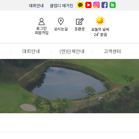
대회안내
클럽디 매거진
로그인
오시는길
조편성
오늘의 날씨
회원가입
24˚ 맑음
l
대회안내
l
(연)단체안내
l
고객센터