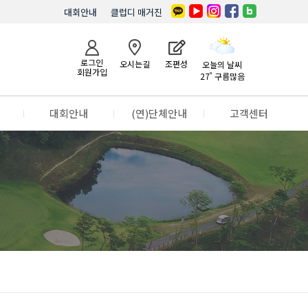
대회안내
클럽디 매거진
로그인
오시는길
조편성
오늘의 날씨
회원가입
27˚ 구름많음
l
대회안내
l
(연)단체안내
l
고객센터