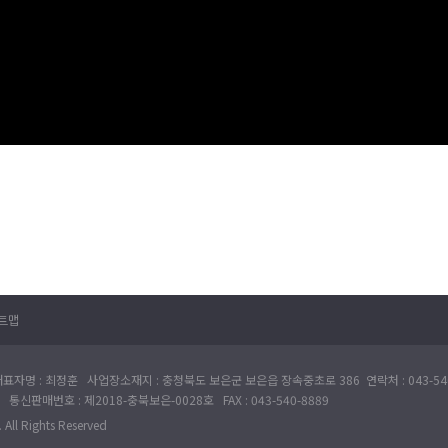
트맵
표자명 : 최정훈 사업장소재지 : 충청북도 보은군 보은읍 장속중초로 386 연락처 : 043-540
 통신판매번호 : 제2018-충북보은-0028호 FAX : 043-540-8889
All Rights Reserved